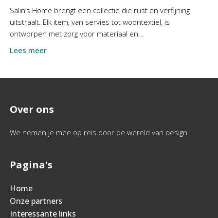
Salin’s Home brengt een collectie die rust en verfijning
uitstraalt. Elk item, van servies tot woontextiel, is
ontworpen met zorg voor materiaal en...
Lees meer
Over ons
We nemen je mee op reis door de wereld van design.
Pagina's
Home
Onze partners
Interessante links