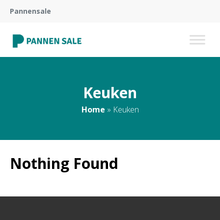
Pannensale
Keuken
Home
»
Keuken
Nothing Found